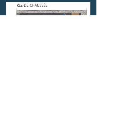
Henry Lacoste est né à Tournai. Il fait
ses humanités gréco-latines à
Tournai et après une année de
philosophie à Lille, il y conquiert son
baccalauréat en 1902.
Son père dirige un atelier où l'on
travaille le métal sous toutes ses
formes : forge, serrurerie, dinanderie,
etc.