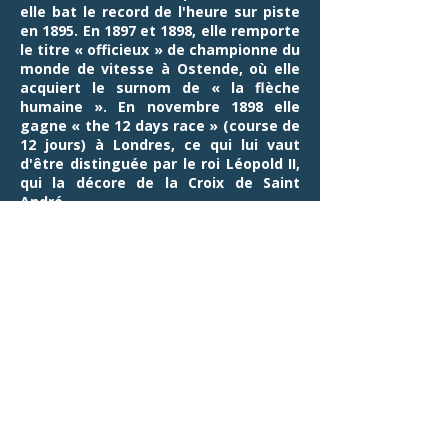
elle bat le record de l'heure sur piste
en 1895. En 1897 et 1898, elle remporte
le titre « officieux » de championne du
monde de vitesse à Ostende, où elle
acquiert le surnom de « la flèche
humaine ». En novembre 1898 elle
gagne « the 12 days race » (course de
12 jours) à Londres, ce qui lui vaut
d'être distinguée par le roi Léopold II,
qui la décore de la Croix de Saint
André.
Elle gagne ensuite sa vie grâce à ses
acrobaties (looping), dans un premier
temps à vélo, puis à moto et enfin en
voiture.
En 1908, Hélène Dutrieu est approchée
par Clément Bayard, pour devenir
pilote d'essai d'avion en France.
Le 30 août 1910 (ou le 2 septembre
1910, selon Air Journal) elle effectue
Ostende-Bruges en 20 minutes et