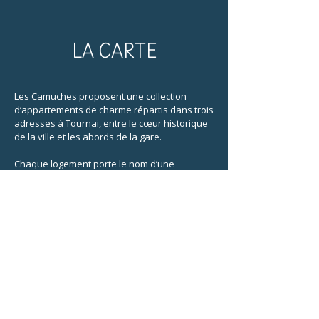
LA CARTE
​​Les Camuches proposent une collection
d’appartements de charme répartis dans trois
adresses à Tournai, entre le cœur historique
de la ville et les abords de la gare.
Chaque logement porte le nom d’une
personnalité tournaisienne et a été imaginé
comme un cocon élégant et confortable,
mêlant caractère architectural et confort
contemporain.
LES CAMUCHES DE LA BANQUE
Au coeur du centre historique
Situé sur la place Roger de Le Pasture, au
pied de la Grand-Place, cet établissement